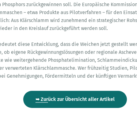
n Phosphors zurückgewinnen soll. Die Europäische Kommission
maschen – etwa Produkte aus Pilotverfahren – für den Einsatz
utlich: Aus Klärschlamm wird zunehmend ein strategischer Rohs
eder in den Kreislauf zurückgeführt werden soll.
edeutet diese Entwicklung, dass die Weichen jetzt gestellt w
ge, ob eigene Rückgewinnungslösungen oder regionale Aschever
tte wie weitergehende Phosphatelimination, Schlammeindicku
er verwerteten Klärschlammasche. Wer frühzeitig Studien, Pi
le bei Genehmigungen, Fördermitteln und der künftigen Verma
➥ Zurück zur Übersicht aller Artikel