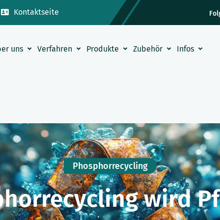
Kontaktseite
Fol
er uns
Verfahren
Produkte
Zubehör
Infos
Phosphorrecycling
horrecycling wird Pfl