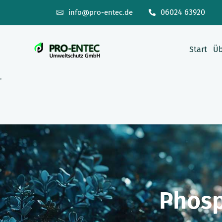
06024 63920
info@pro-entec.de
Start
Üb
Phosp