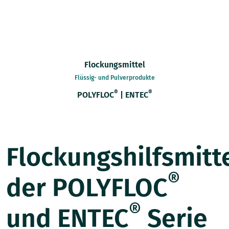
Flockungsmittel
Flüssig- und Pulverprodukte
®
®
POLYFLOC
| ENTEC
Flockungshilfsmitt
®
der POLYFLOC
®
und ENTEC
Serie